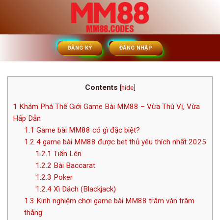
Skip
to
content
ĐĂNG KÝ
ĐĂNG NHẬP
Contents
[
hide
]
1
Khám Phá Thế Giới Game Bài MM88 – Vừa Thú Vị, Vừa
Hấp Dẫn
1.1
Game bài MM88 có gì đặc biệt?
1.2
4 game bài MM88 được bet thủ yêu thích nhất 2025
1.2.1
Tiến Lên
1.2.2
Bài Baccarat
1.2.3
Poker
1.2.4
Xì Dách (Blackjack)
1.3
Kinh nghiệm chơi game bài MM88 trăm ván trăm
thắng