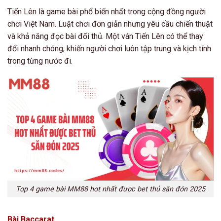
Tiến Lên là game bài phổ biến nhất trong cộng đồng người
chơi Việt Nam. Luật chơi đơn giản nhưng yêu cầu chiến thuật
và khả năng đọc bài đối thủ. Một ván Tiến Lên có thể thay
đổi nhanh chóng, khiến người chơi luôn tập trung và kịch tính
trong từng nước đi.
Top 4 game bài MM88 hot nhất được bet thủ săn đón 2025
Bài Baccarat