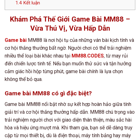
1.4
Kết luận
Khám Phá Thế Giới Game Bài MM88 –
Vừa Thú Vị, Vừa Hấp Dẫn
Game bài
MM88 là nơi hội tụ của những ván bài kịch tính và
cơ hội thắng thưởng bất ngờ. Người chơi có thể trải nghiệm
nhiều thể loại bài khác nhau tại
MM88.CODES
, từ may rủi
đến chiến lược tinh tế. Nếu bạn muốn thử sức và tận hưởng
cảm giác hồi hộp từng phút, game bài chính là lựa chọn
không thể bỏ qua.
Game bài MM88 có gì đặc biệt?
Game bài MM88 nổi bật nhờ sự kết hợp hoàn hảo giữa tính
giải trí và cơ hội thắng thưởng hấp dẫn. MM88 chú trọng vào
trải nghiệm người chơi với giao diện thân thiện, màu sắc hài
hòa và hiệu ứng mượt mà. Khi tham gia, bạn sẽ dễ dàng truy
cập từ mọi thiết bị, dù là điện thoại, máy tính bảng hay máy