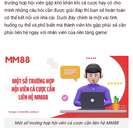
trường hợp hội viên gặp khó khăn khi cá cược hay có cho
mình những câu hỏi cần được giải đáp thì bạn sẽ hoàn toàn
có thể kết nối với nhà cái. Dưới đây chính là một vài tình
huống cụ thể và phổ biến mà thành viên khi gặp phải sẽ cần
phải liên hệ ngay với nhân viên của nền tảng game:
Một số trường hợp hội viên cá cược cần liên hệ MM88