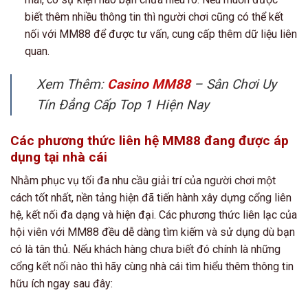
biết thêm nhiều thông tin thì người chơi cũng có thể kết
nối với MM88 để được tư vấn, cung cấp thêm dữ liệu liên
quan.
Xem Thêm:
Casino MM88
– Sân Chơi Uy
Tín Đẳng Cấp Top 1 Hiện Nay
Các phương thức liên hệ MM88 đang được áp
dụng tại nhà cái
Nhằm phục vụ tối đa nhu cầu giải trí của người chơi một
cách tốt nhất, nền tảng hiện đã tiến hành xây dựng cổng liên
hệ, kết nối đa dạng và hiện đại. Các phương thức liên lạc của
hội viên với MM88 đều dễ dàng tìm kiếm và sử dụng dù bạn
có là tân thủ. Nếu khách hàng chưa biết đó chính là những
cổng kết nối nào thì hãy cùng nhà cái tìm hiểu thêm thông tin
hữu ích ngay sau đây: