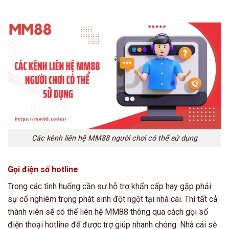
Các kênh liên hệ MM88 người chơi có thể sử dụng
Gọi điện số hotline
Trong các tình huống cần sự hỗ trợ khẩn cấp hay gặp phải
sự cố nghiêm trọng phát sinh đột ngột tại nhà cái. Thì tất cả
thành viên sẽ có thể liên hệ MM88 thông qua cách gọi số
điện thoại hotline để được trợ giúp nhanh chóng. Nhà cái sẽ